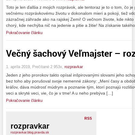
Toto je len ďalšia z mojich rozprávok, ale tentoraz je to o tom, čo j
večnému rozprávkovému životu v dokonalom mieri a pokoji, tiež vd
zázračnej záhrade ako na rajskej Zemi! O večnom živote, kde nikto n
chorý, kde nechýba nič na jedenie a pitie a žitie! Na získanie takéh
Pokračovanie článku
Večný šachový Veľmajster – ro
1. apríla 2019, Prečítané 2 953x,
rozpravkar
Jeden z jeho prorokov takto opísal inšpirovanými slovami jeho scho
bez toho aby porušoval svoje nemenné zákony: „Mení časy a obdobi
kráľov, dáva múdrosť múdrym a poznanie tým, ktorí poznajú rozlišo
veci a skryté veci, vie, čo je v tme! A u neho prebýva […]
Pokračovanie článku
RSS
rozpravkar
rozpravkar.blog.pravda.sk