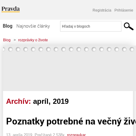
Registrácia
Prihlásenie
Blog
Najnovšie články
Najčítanejšie články
Blog
>
rozprávky o živote
Najkomentovanejšie články
Zoznam blogov
Komerčné blogy
Archív:
apríl, 2019
Poznatky potrebné na večný živ
13. apríla 2019, Prečítané 2 538x,
rozpravkar