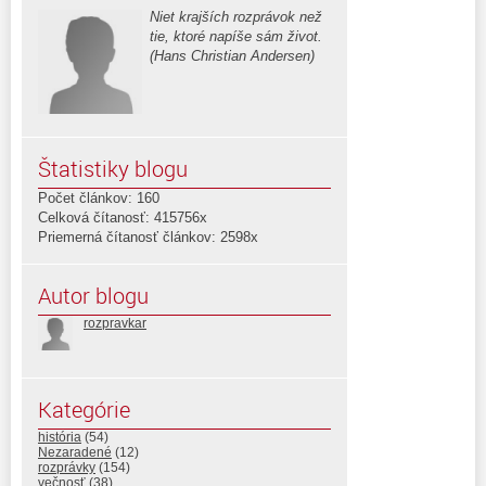
Niet krajších rozprávok než
tie, ktoré napíše sám život.
(Hans Christian Andersen)
Štatistiky blogu
Počet článkov: 160
Celková čítanosť: 415756x
Priemerná čítanosť článkov: 2598x
Autor blogu
rozpravkar
Kategórie
história
(54)
Nezaradené
(12)
rozprávky
(154)
večnosť
(38)