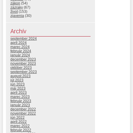
zákon
(54)
zázraky
(67)
život
(153)
zjavenia
(30)
Archív
september 2024
apríl 2024
marec 2024
február 2024
január 2024
december 2023
november 2023
október 2023
september 2023
august 2023
júl 2023
jún 2023
máj 2023
apríl 2023
marec 2023
február 2023
január 2023
december 2022
november 2022
jún 2022
apríl 2022
marec 2022
február 2022