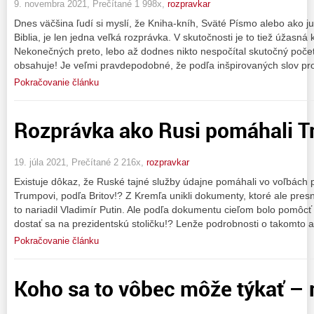
9. novembra 2021, Prečítané 1 998x,
rozpravkar
Dnes väčšina ľudí si myslí, že Kniha-kníh, Sväté Písmo alebo ako
Biblia, je len jedna veľká rozprávka. V skutočnosti je to tiež úžasn
Nekonečných preto, lebo až dodnes nikto nespočítal skutočný počet 
obsahuje! Je veľmi pravdepodobné, že podľa inšpirovaných slov pr
Pokračovanie článku
Rozprávka ako Rusi pomáhali T
19. júla 2021, Prečítané 2 216x,
rozpravkar
Existuje dôkaz, že Ruské tajné služby údajne pomáhali vo voľbách p
Trumpovi, podľa Britov!? Z Kremľa unikli dokumenty, ktoré ale pre
to nariadil Vladimír Putin. Ale podľa dokumentu cieľom bolo pomôcť
dostať sa na prezidentskú stoličku!? Lenže podrobnosti o takomto 
Pokračovanie článku
Koho sa to vôbec môže týkať – 