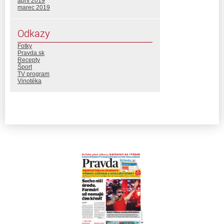
apríl 2019
marec 2019
Odkazy
Fotky
Pravda.sk
Recepty
Šport
TV program
Vinotéka