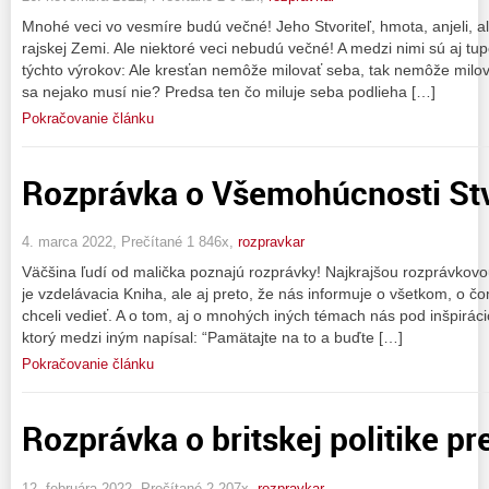
Mnohé veci vo vesmíre budú večné! Jeho Stvoriteľ, hmota, anjeli, ale
rajskej Zemi. Ale niektoré veci nebudú večné! A medzi nimi sú aj tu
týchto výrokov: Ale kresťan nemôže milovať seba, tak nemôže milovať
sa nejako musí nie? Predsa ten čo miluje seba podlieha […]
Pokračovanie článku
Rozprávka o Všemohúcnosti Stv
4. marca 2022, Prečítané 1 846x,
rozpravkar
Väčšina ľudí od malička poznajú rozprávky! Najkrajšou rozprávkovou 
je vzdelávacia Kniha, ale aj preto, že nás informuje o všetkom, o 
chceli vedieť. A o tom, aj o mnohých iných témach nás pod inšpiráci
ktorý medzi iným napísal: “Pamätajte na to a buďte […]
Pokračovanie článku
Rozprávka o britskej politike p
12. februára 2022, Prečítané 2 207x,
rozpravkar