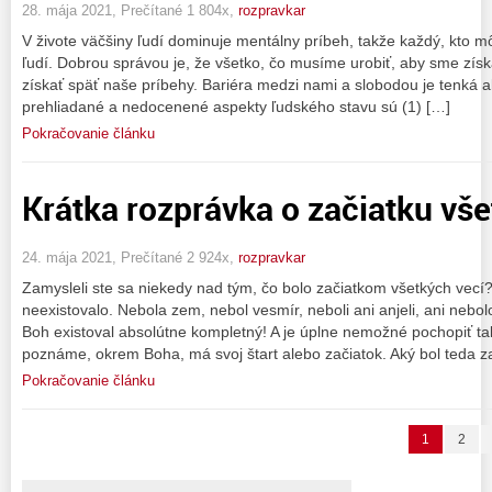
28. mája 2021, Prečítané 1 804x,
rozpravkar
V živote väčšiny ľudí dominuje mentálny príbeh, takže každý, kto mô
ľudí. Dobrou správou je, že všetko, čo musíme urobiť, aby sme získa
získať späť naše príbehy. Bariéra medzi nami a slobodou je tenká ak
prehliadané a nedocenené aspekty ľudského stavu sú (1) […]
Pokračovanie článku
Krátka rozprávka o začiatku vš
24. mája 2021, Prečítané 2 924x,
rozpravkar
Zamysleli ste sa niekedy nad tým, čo bolo začiatkom všetkých vecí?
neexistovalo. Nebola zem, nebol vesmír, neboli ani anjeli, ani neb
Boh existoval absolútne kompletný! A je úplne nemožné pochopiť tak
poznáme, okrem Boha, má svoj štart alebo začiatok. Aký bol teda z
Pokračovanie článku
1
2