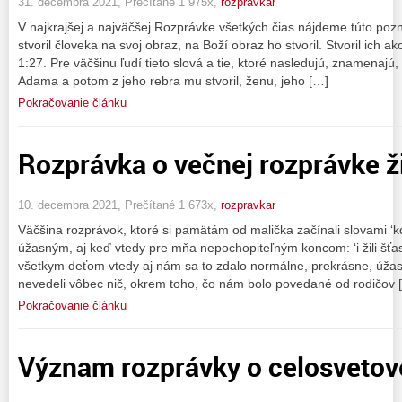
31. decembra 2021, Prečítané 1 975x,
rozpravkar
V najkrajšej a najväčšej Rozprávke všetkých čias nájdeme túto poz
stvoril človeka na svoj obraz, na Boží obraz ho stvoril. Stvoril ich 
1:27. Pre väčšinu ľudí tieto slová a tie, ktoré nasledujú, znamenajú, 
Adama a potom z jeho rebra mu stvoril, ženu, jeho […]
Pokračovanie článku
Rozprávka o večnej rozprávke ž
10. decembra 2021, Prečítané 1 673x,
rozpravkar
Väčšina rozprávok, ktoré si pamätám od malička začínali slovami ‘kde
úžasným, aj keď vtedy pre mňa nepochopiteľným koncom: ‘i žili šťa
všetkym deťom vtedy aj nám sa to zdalo normálne, prekrásne, úžas
nevedeli vôbec nič, okrem toho, čo nám bolo povedané od rodičov 
Pokračovanie článku
Význam rozprávky o celosvetov