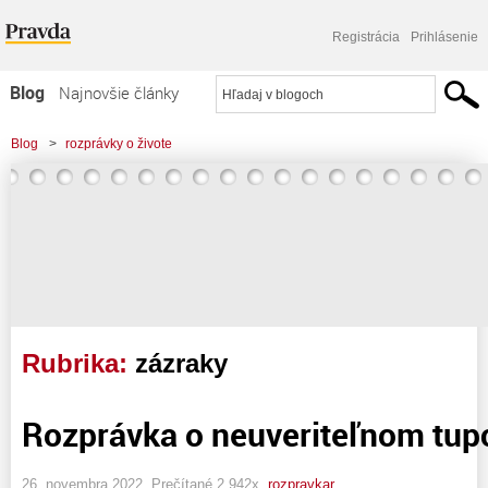
Registrácia
Prihlásenie
Blog
Najnovšie články
Najčítanejšie články
Blog
>
rozprávky o živote
Najkomentovanejšie články
Zoznam blogov
Komerčné blogy
Rubrika:
zázraky
Rozprávka o neuveriteľnom tup
26. novembra 2022, Prečítané 2 942x,
rozpravkar