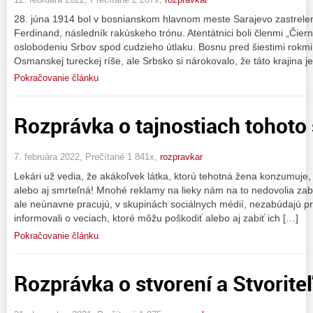
28. júna 1914 bol v bosnianskom hlavnom meste Sarajevo zastrele
Ferdinand, následník rakúskeho trónu. Atentátnici boli členmi „Čierne
oslobodeniu Srbov spod cudzieho útlaku. Bosnu pred šiestimi rokm
Osmanskej tureckej ríše, ale Srbsko si nárokovalo, že táto krajina j
Pokračovanie článku
Rozprávka o tajnostiach tohoto 
7. februára 2022, Prečítané 1 841x,
rozpravkar
Lekári už vedia, že akákoľvek látka, ktorú tehotná žena konzumuje
alebo aj smrteľná! Mnohé reklamy na lieky nám na to nedovolia zabu
ale neúnavne pracujú, v skupinách sociálnych médií, nezabúdajú p
informovali o veciach, ktoré môžu poškodiť alebo aj zabiť ich […]
Pokračovanie článku
Rozprávka o stvorení a Stvorite