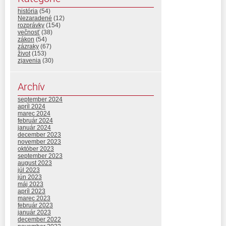
história
(54)
Nezaradené
(12)
rozprávky
(154)
večnosť
(38)
zákon
(54)
zázraky
(67)
život
(153)
zjavenia
(30)
Archív
september 2024
apríl 2024
marec 2024
február 2024
január 2024
december 2023
november 2023
október 2023
september 2023
august 2023
júl 2023
jún 2023
máj 2023
apríl 2023
marec 2023
február 2023
január 2023
december 2022