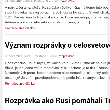
31. decembra 2021, Prečítané 1 972x,
rozpravkar
V najkrajšej a najväčšej Rozprávke všetkých čias nájdeme túto poz
stvoril človeka na svoj obraz, na Boží obraz ho stvoril. Stvoril ich 
1:27. Pre väčšinu ľudí tieto slová a tie, ktoré nasledujú, znamenajú, 
Adama a potom z jeho rebra mu stvoril, ženu, jeho […]
Pokračovanie článku
Význam rozprávky o celosvetov
9. novembra 2021, Prečítané 1 996x,
rozpravkar
Dnes väčšina ľudí si myslí, že Kniha-kníh, Sväté Písmo alebo ako
Biblia, je len jedna veľká rozprávka. V skutočnosti je to tiež úžasn
Nekonečných preto, lebo až dodnes nikto nespočítal skutočný počet 
obsahuje! Je veľmi pravdepodobné, že podľa inšpirovaných slov pr
Pokračovanie článku
Rozprávka ako Rusi pomáhali T