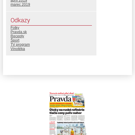
apríl 2019
marec 2019
Odkazy
Fotky
Pravda.sk
Recepty
Šport
TV program
Vinotéka