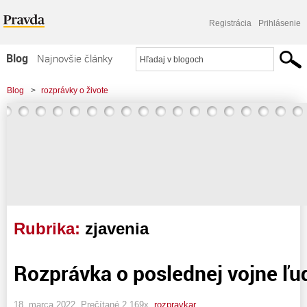
Registrácia
Prihlásenie
Blog
Najnovšie články
Najčítanejšie články
Blog
>
rozprávky o živote
Najkomentovanejšie články
Zoznam blogov
Komerčné blogy
Rubrika:
zjavenia
Rozprávka o poslednej vojne ľu
18. marca 2022, Prečítané 2 169x,
rozpravkar