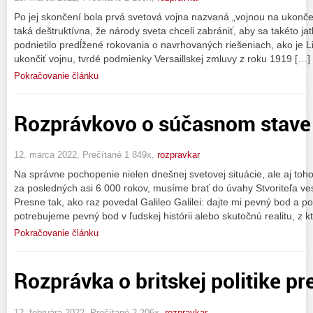
Po jej skončení bola prvá svetová vojna nazvaná „vojnou na ukonče
taká deštruktívna, že národy sveta chceli zabrániť, aby sa takéto ja
podnietilo predĺžené rokovania o navrhovaných riešeniach, ako je L
ukončiť vojnu, tvrdé podmienky Versaillskej zmluvy z roku 1919 […]
Pokračovanie článku
Rozprávkovo o súčasnom stave 
12. marca 2022, Prečítané 1 849x,
rozpravkar
Na správne pochopenie nielen dnešnej svetovej situácie, ale aj toho, 
za posledných asi 6 000 rokov, musíme brať do úvahy Stvoriteľa ve
Presne tak, ako raz povedal Galileo Galilei: dajte mi pevný bod a
potrebujeme pevný bod v ľudskej histórii alebo skutočnú realitu, z
Pokračovanie článku
Rozprávka o britskej politike p
12. februára 2022, Prečítané 2 206x,
rozpravkar