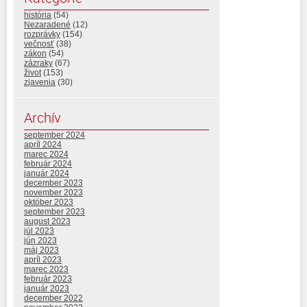
história
(54)
Nezaradené
(12)
rozprávky
(154)
večnosť
(38)
zákon
(54)
zázraky
(67)
život
(153)
zjavenia
(30)
Archív
september 2024
apríl 2024
marec 2024
február 2024
január 2024
december 2023
november 2023
október 2023
september 2023
august 2023
júl 2023
jún 2023
máj 2023
apríl 2023
marec 2023
február 2023
január 2023
december 2022