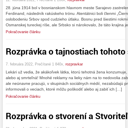
28. júna 1914 bol v bosnianskom hlavnom meste Sarajevo zastrele
Ferdinand, následník rakúskeho trónu. Atentátnici boli členmi „Čierne
oslobodeniu Srbov spod cudzieho útlaku. Bosnu pred šiestimi rokm
Osmanskej tureckej ríše, ale Srbsko si nárokovalo, že táto krajina j
Pokračovanie článku
Rozprávka o tajnostiach tohoto 
7. februára 2022, Prečítané 1 840x,
rozpravkar
Lekári už vedia, že akákoľvek látka, ktorú tehotná žena konzumuje
alebo aj smrteľná! Mnohé reklamy na lieky nám na to nedovolia zabu
ale neúnavne pracujú, v skupinách sociálnych médií, nezabúdajú p
informovali o veciach, ktoré môžu poškodiť alebo aj zabiť ich […]
Pokračovanie článku
Rozprávka o stvorení a Stvorite