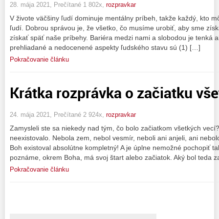
28. mája 2021, Prečítané 1 802x,
rozpravkar
V živote väčšiny ľudí dominuje mentálny príbeh, takže každý, kto mô
ľudí. Dobrou správou je, že všetko, čo musíme urobiť, aby sme získa
získať späť naše príbehy. Bariéra medzi nami a slobodou je tenká ak
prehliadané a nedocenené aspekty ľudského stavu sú (1) […]
Pokračovanie článku
Krátka rozprávka o začiatku vš
24. mája 2021, Prečítané 2 924x,
rozpravkar
Zamysleli ste sa niekedy nad tým, čo bolo začiatkom všetkých vecí?
neexistovalo. Nebola zem, nebol vesmír, neboli ani anjeli, ani neb
Boh existoval absolútne kompletný! A je úplne nemožné pochopiť tak
poznáme, okrem Boha, má svoj štart alebo začiatok. Aký bol teda z
Pokračovanie článku