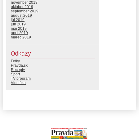
november 2019
október 2019
september 2019
august 2019
júl 2019
jún 2019
máj 2019
apríl 2019
marec 2019
Odkazy
Fotky
Pravda.sk
Recepty
Šport
TV program
Vinotéka