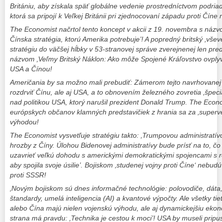
Britániu, aby získala späť globálne vedenie prostredníctvom podriad
ktorá sa pripojí k Veľkej Británii pri zjednocovaní západu proti Číne 
The Economist načrtol tento koncept v akcii z 19. novembra s názv
Čínska stratégia, ktorú Amerika potrebuje’! A popredný britský ‚všev
stratégiu do väčšej hĺbky v 53-stranovej správe zverejnenej len p
názvom ‚Veľmy Britský Náklon: Ako môže Spojené Kráľovstvo ovplyv
USA a Čínou!
Američania by sa možno mali prebudiť: Zámerom tejto navrhovanej gl
rozdrviť Čínu, ale aj USA, a to obnovením železného zovretia ‚špeciá
nad politikou USA, ktorý narušil prezident Donald Trump. The Econ
európskych občanov klamných predstavičiek z hrania sa za ‚superv
výhodou!
The Economist vysvetľuje stratégiu takto: ‚Trumpovou administratív
hrozby z Číny. Úlohou Bidenovej administratívy bude prísť na to, čo
uzavrieť veľkú dohodu s americkými demokratickými spojencami s r
aby spojila svoje úsilie’. Bojiskom ‚studenej vojny proti Číne‘ nebud
proti SSSR!
‚Novým bojiskom sú dnes informačné technológie: polovodiče, dáta,
štandardy, umelá inteligencia (AI) a kvantové výpočty. Ale všetky tie
alebo Čína majú nielen vojenskú výhodu, ale aj dynamickejšiu eko
strana má pravdu: ‚Technika je cestou k moci’! USA by museli pripus