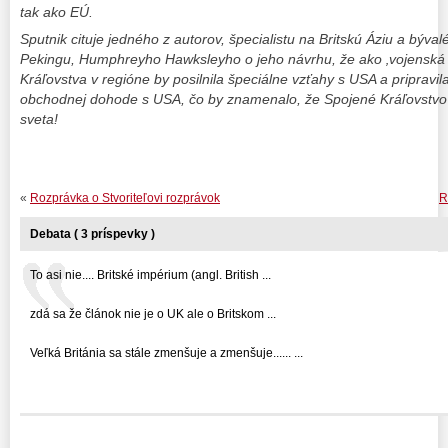
tak ako EÚ.
Sputnik cituje jedného z autorov, špecialistu na Britskú Áziu a býva
Pekingu, Humphreyho Hawksleyho o jeho návrhu, že ako ‚vojenská
Kráľovstva v regióne by posilnila špeciálne vzťahy s USA a pripravi
obchodnej dohode s USA, čo by znamenalo, že Spojené Kráľovstvo 
sveta!
«
Rozprávka o Stvoriteľovi rozprávok
R
Debata ( 3 príspevky )
To asi nie.... Britské impérium (angl. British ...
zdá sa že článok nie je o UK ale o Britskom ...
Veľká Británia sa stále zmenšuje a zmenšuje...... ...