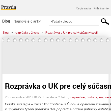
Registrácia
Prihlásenie
Blog
Najnovšie články
Najčítanejšie články
Blog
>
rozprávky o živote
>
Rozprávka o UK pre celý súčasný svet!
Najkomentovanejšie články
Zoznam blogov
Komerčné blogy
Rozprávka o UK pre celý súčasn
26. novembra 2020 10:29
, Prečítané 2 678x,
rozpravkar
,
história
,
rozpráv
Britská stratégia – začať konfrontáciu s Čínou a opätovné získanie
v uplynulom týždni predložili dve popredné britské pobočky establiš