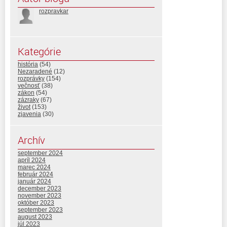
rozpravkar
Kategórie
história
(54)
Nezaradené
(12)
rozprávky
(154)
večnosť
(38)
zákon
(54)
zázraky
(67)
život
(153)
zjavenia
(30)
Archív
september 2024
apríl 2024
marec 2024
február 2024
január 2024
december 2023
november 2023
október 2023
september 2023
august 2023
júl 2023