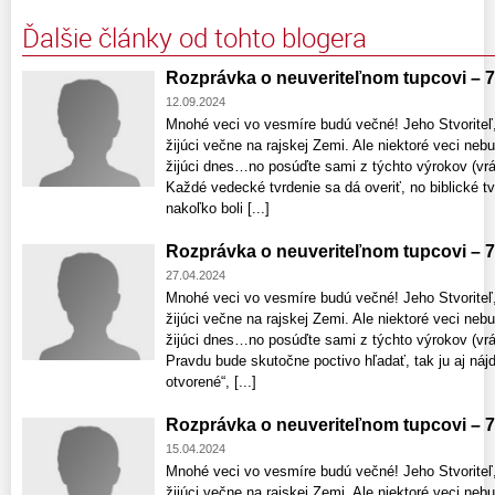
Ďalšie články od tohto blogera
Rozprávka o neuveriteľnom tupcovi – 
12.09.2024
Mnohé veci vo vesmíre budú večné! Jeho Stvoriteľ, h
žijúci večne na rajskej Zemi. Ale niektoré veci neb
žijúci dnes…no posúďte sami z týchto výrokov (vr
Každé vedecké tvrdenie sa dá overiť, no biblické tv
nakoľko boli [...]
Rozprávka o neuveriteľnom tupcovi – 
27.04.2024
Mnohé veci vo vesmíre budú večné! Jeho Stvoriteľ, h
žijúci večne na rajskej Zemi. Ale niektoré veci neb
žijúci dnes…no posúďte sami z týchto výrokov (vr
Pravdu bude skutočne poctivo hľadať, tak ju aj náj
otvorené“, [...]
Rozprávka o neuveriteľnom tupcovi – 
15.04.2024
Mnohé veci vo vesmíre budú večné! Jeho Stvoriteľ, h
žijúci večne na rajskej Zemi. Ale niektoré veci neb