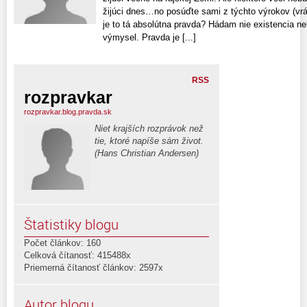
žijúci dnes…no posúďte sami z týchto výrokov (vr
je to tá absolútna pravda? Hádam nie existencia neb
výmysel. Pravda je [...]
RSS
rozpravkar
rozpravkar.blog.pravda.sk
Niet krajších rozprávok než
tie, ktoré napíše sám život.
(Hans Christian Andersen)
Štatistiky blogu
Počet článkov: 160
Celková čítanosť: 415488x
Priemerná čítanosť článkov: 2597x
Autor blogu