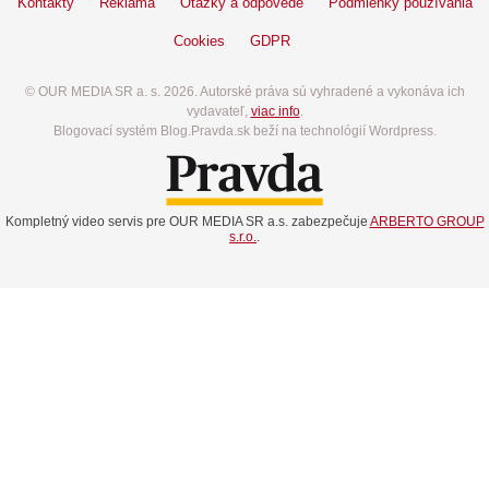
Kontakty
Reklama
Otázky a odpovede
Podmienky používania
Cookies
GDPR
© OUR MEDIA SR a. s. 2026. Autorské práva sú vyhradené a vykonáva ich
vydavateľ,
viac info
.
Blogovací systém Blog.Pravda.sk beží na technológií Wordpress.
Kompletný video servis pre OUR MEDIA SR a.s. zabezpečuje
ARBERTO GROUP
s.r.o.
.